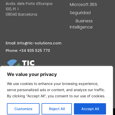
Avda. dels Ports d’Europa
Microsoft 365
100, Pl. 1
Seguridad
08040 Barcelona
Business
Intelligence
Email: info@tic-solutions.com
Phone: +34 935 525 770
We value your privacy
Consultoría informática en Barcelona Mantenimiento y
Soporte informático Servidores Cloud, Seguridad
We use cookies to enhance your browsing experience,
informática Partner Microsoft Barcelona: Microsoft
serve personalized ads or content, and analyze our traffic.
Azure, Microsoft 365
By clicking "Accept All", you consent to our use of cookies.
Customize
Reject All
Accept All
2023 © TIC Solutions SL. Aviso legal