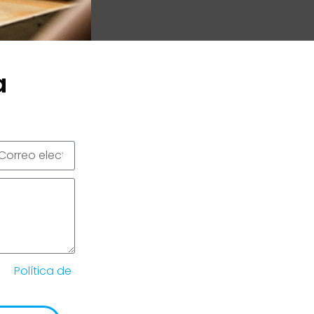
a
 la
Política de
lutions