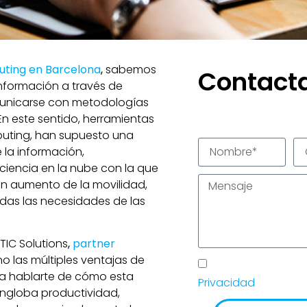
ting en Barcelona
,
sabemos
Contact
información a través de
omunicarse con metodologías
En este sentido, herramientas
uting, han supuesto una
 la información,
ciencia en la nube con la que
a un aumento de la movilidad,
odas las necesidades de las
 TIC Solutions
,
partner
 las múltiples ventajas de
He leído y acepto
a hablarte de cómo esta
Privacidad
de TIC So
engloba productividad,