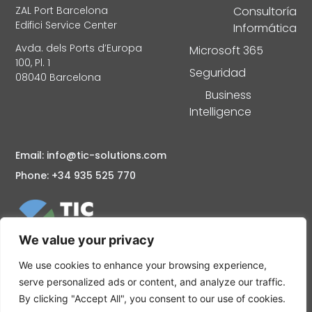
ZAL Port Barcelona
Consultoría
Edifici Service Center
Informática
Avda. dels Ports d’Europa
Microsoft 365
100, Pl. 1
Seguridad
08040 Barcelona
Business
Intelligence
Email: info@tic-solutions.com
Phone: +34 935 525 770
We value your privacy
Consultoría informática en Barcelona Mantenimiento y
Soporte informático Servidores Cloud, Seguridad
We use cookies to enhance your browsing experience,
informática Partner Microsoft Barcelona: Microsoft
serve personalized ads or content, and analyze our traffic.
Azure, Microsoft 365
By clicking "Accept All", you consent to our use of cookies.