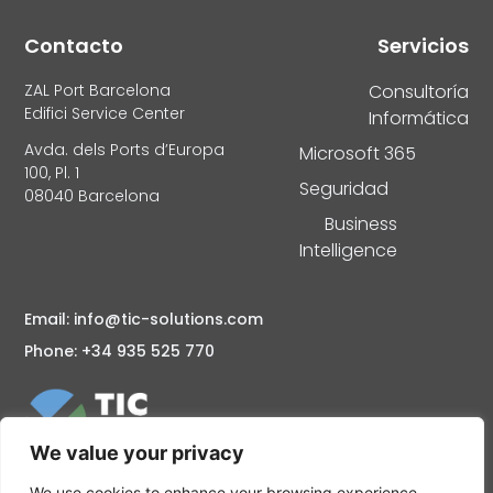
Contacto
Servicios
ZAL Port Barcelona
Consultoría
Edifici Service Center
Informática
Avda. dels Ports d’Europa
Microsoft 365
100, Pl. 1
Seguridad
08040 Barcelona
Business
Intelligence
Email: info@tic-solutions.com
Phone: +34 935 525 770
We value your privacy
Consultoría informática en Barcelona Mantenimiento y
Soporte informático Servidores Cloud, Seguridad
We use cookies to enhance your browsing experience,